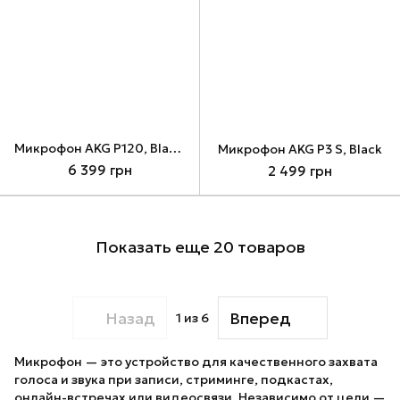
Микрофон AKG P120, Black (3101H00400)
Микрофон AKG P3 S, Black
6 399 грн
2 499 грн
Показать еще 20 товаров
Назад
Вперед
1
из 6
Микрофон — это устройство для качественного захвата
голоса и звука при записи, стриминге, подкастах,
онлайн-встречах или видеосвязи. Независимо от цели —