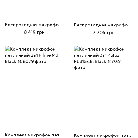
Беспроводная микрофонная система AKG WMS40 Mini Instrumental Set BD ISM2
Беспроводная микрофонная система AKG WMS40 Mini Vocal Set BD ISM1
8 419 грн
7 704 грн
Комплект микрофон петличный 2в1 Fifine M8, Black
Комплект микрофон петличный 3в1 Puluz PU3154B, Black