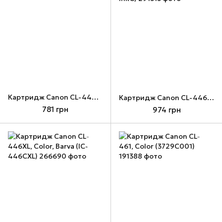
Картридж Canon CL-446, Color (8285B001)
Картридж Canon CL-446, Color + заправочный набор WWM 3x20 мл чернил CARMEN (Set446-inkC)
781 грн
974 грн