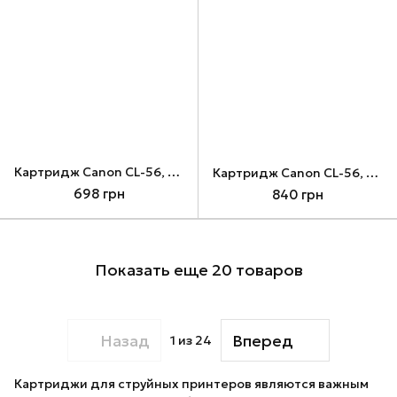
Картридж Canon CL-56, Color (9064B001)
Картридж Canon CL-56, Color + заправочный комплект WWM 3x20 мл (Set56-inkC)
698 грн
840 грн
Показать еще 20 товаров
Назад
Вперед
1
из 24
Картриджи для струйных принтеров являются важным