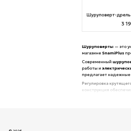
3 1
Шуруповерты
— это у
магазине
SnamiPlus
пр
Современный
шурупо
работы и
электрическ
предлагает надежные
Регулировка крутящего
конструкция обеспечив
Шуруповерты широко п
мастерской.
SnamiPlus предлагае
и результат в каждой 
© 2026