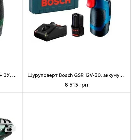
Шуруповерт Bosch EasyDrill 1200 + ЗУ, Green/Black (0.603.9D3.006)
Шуруповерт Bosch GSR 12V-30, аккумуляторный (0.601.9G9.000)
8 513 грн