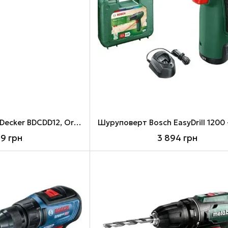
Шуруповерт Black&Decker BDCDD12, Orange/Black, 10.8В / 1.5Ah, 550 об./мин
69 грн
3 894 грн