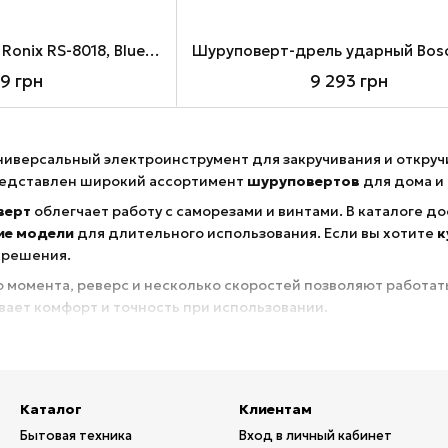
Шуруповерт-дрель Ronix RS-8018, Blue/Black, 18V / 1.5 Ah, набор аксессуаров (53 шт)
99 грн
9 293 грн
ниверсальный электроинструмент для закручивания и откруч
едставлен широкий ассортимент
шуруповертов
для дома и
верт
облегчает работу с саморезами и винтами. В каталоге д
ие модели
для длительного использования. Если вы хотите
к
 решения.
 момента, реверс и несколько скоростей позволяют работат
ает комфорт и точность при использовании.
рименяются при сборке мебели, монтаже конструкций и быт
т надежный
электроинструмент
, выгодные цены и быструю д
Каталог
Клиентам
задаче
Бытовая техника
Вход в личный кабинет