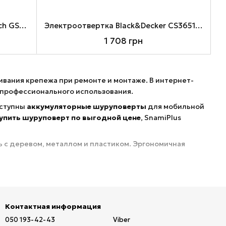
Шуруповерт-дрель ударный Bosch GSB 185-Li, Blue/Black, 18В / 2Ah, 1900 об/мин
Электроотвертка Black&Decker CS3651LC, Black/Orange
1 708 грн
ивания крепежа при ремонте и монтаже. В интернет-
 профессионального использования.
оступны
аккумуляторные шуруповерты
для мобильной
упить шуруповерт по выгодной цене
, SnamiPlus
ь с деревом, металлом и пластиком. Эргономичная
овых работах. Это незаменимый инструмент для дома и
оставку. Выбирайте
шуруповерты SnamiPlus
— удобство
Контактная информация
050 193-42-43
Viber