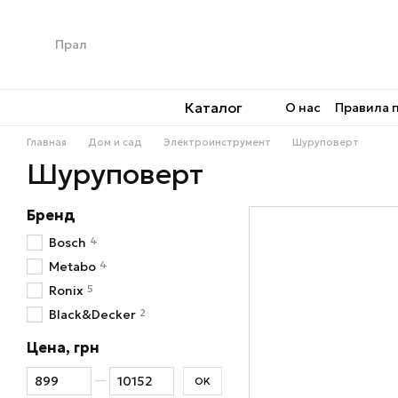
Перейти к основному контенту
Каталог
О нас
Правила 
Главная
Дом и сад
Электроинструмент
Шуруповерт
Шуруповерт
Бренд
4
Bosch
4
Metabo
5
Ronix
2
Black&Decker
Цена, грн
От Цена, грн
До Цена, грн
OK