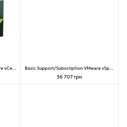
Basic Support/Subscription VMware vCenter Server 6 Standard for vSphere 6 (Per Instance) for 1 year
Basic Support/Subscription VMware vSphere 6 Enterprise Plus for 1 processor for 1 year (VS6-EPL-G-S)
36 707 грн