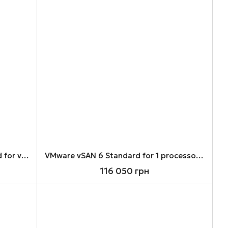
VMware vCenter Server 6 Standard for vSphere 6 (Per Instance) (VCS6-STD-C)
VMware vSAN 6 Standard for 1 processor (ST6-VSAN-C)
116 050 грн