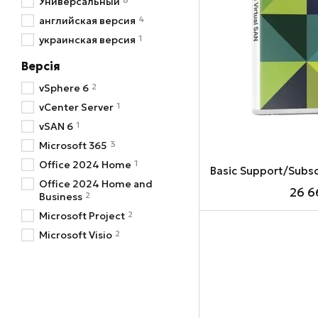
Универсальный
4
английская версия
1
украинская версия
Версія
2
vSphere 6
1
vCenter Server
1
vSAN 6
3
Microsoft 365
1
Office 2024 Home
Office 2024 Home and
26 6
2
Business
2
Microsoft Project
2
Microsoft Visio