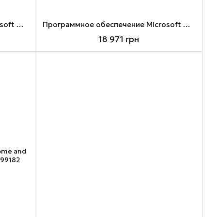
Программное обеспечение Microsoft Visio Pro 2024, для 1 ПК, ESD, All (EP2-07111)
Программное обеспечение Microsoft Visio Standard 2024, для 1 ПК, ESD, All (EP2-07167)
18 971 грн