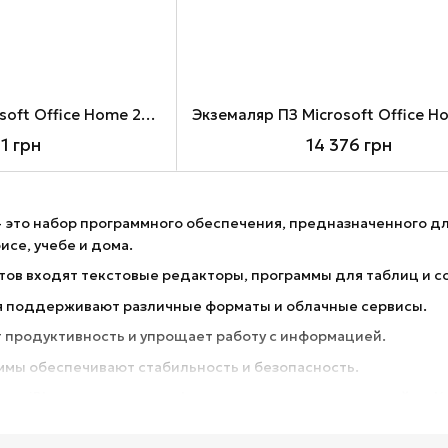
Экземаляр ПЗ Microsoft Office Home 2024, ESD (EP2-06797)
31 грн
14 376 грн
это набор программного обеспечения, предназначенного дл
исе, учебе и дома.
тов входят текстовые редакторы, программы для таблиц и с
 поддерживают различные форматы и облачные сервисы.
продуктивность и упрощает работу с информацией.
мы обеспечивают стабильность и безопасность.
namiPlus можно купить офисные программы с доставкой по У