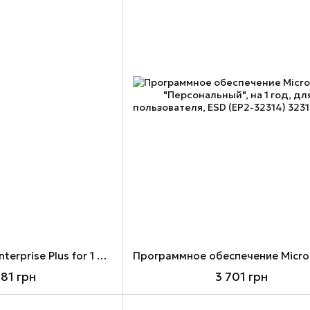
VMware vSphere 6 Enterprise Plus for 1 processor (VS6-EPL-C)
581 грн
3 701 грн