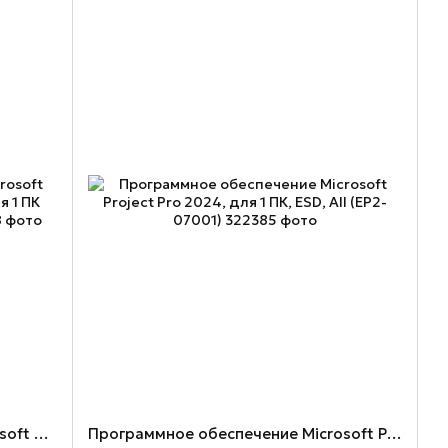
Программное обеспечение Microsoft Office для дома и офиса 2024 для 1 ПК (Win или Mac) (EP2-06693)
Программное обеспечение Microsoft Project Pro 2024, для 1 ПК, ESD, All (EP2-07001)