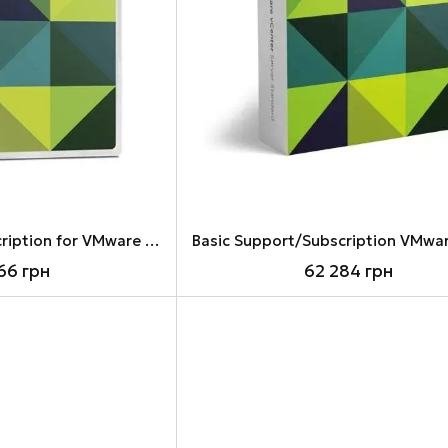
Basic Support/Subscription for VMware vSAN 6 Standard for 1 processor for 1 year
66 грн
62 284 грн