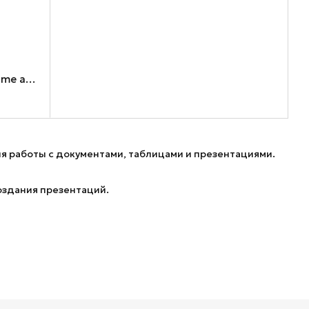
Экземаляр ПЗ Microsoft Office Home and Business 2024, ESD (EP2-06605)
я работы с документами, таблицами и презентациями.
оздания презентаций.
краине.