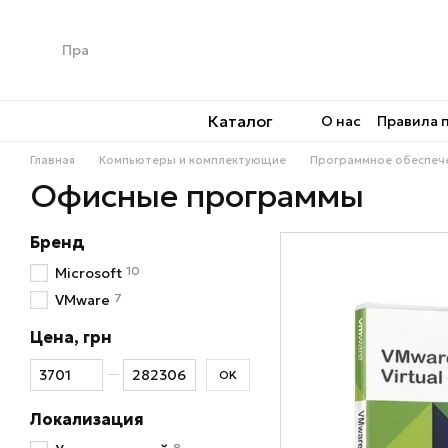
Перейти к основному контенту
Каталог
О нас
Правила 
Главная
Компьютеры и комплектующие
Программное обеспеч
Офисные программы
Бренд
10
Microsoft
7
VMware
Цена, грн
От Цена, грн
До Цена, грн
OK
Локализация
8