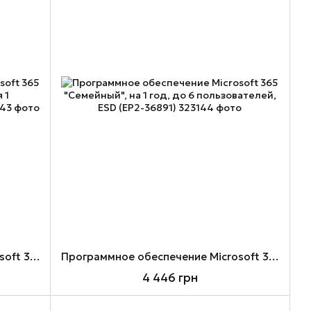
Программное обеспечение Microsoft 365 "Персональный", на 1 год, для 1 пользователя, ESD (EP2-32314)
Программное обеспечение Microsoft 365 "Семейный", на 1 год, до 6 пользователей, ESD (EP2-36891)
4 446 грн