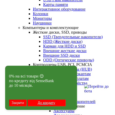
Карты памяти
Интерактивное оборудование
Колонки
Мониторы
Наушники
Компьютеры и комплектующие
Жесткие диски, SSD, приводы
SSD (Твердотельные накопители)
HDD (Жесткие диски)
Карман для HDD и SSD
Внешние жесткие диски
Внешние SSD диски
ОDD (Оптические приводы)
Контроллеры USB, PCI, PCMCIA
USB концентраторы (HUB)
Аксессуары к видеокартам
0% на всі товари 😊
Аксессуары к мат. платам
по кредиту від SenseBank
PCI-Express – устройства
до 10 місяців.
Контроллеры USB
USB – устройства
Системы охлаждения
Охлаждение для накопителей
Закрити
До кредиту
Воздушное охлаждение
Аксессуары