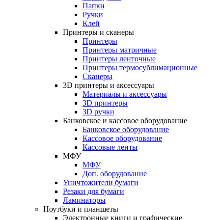
Папки
Ручки
Клей
Принтеры и сканеры
Принтеры
Принтеры матричные
Принтеры ленточные
Принтеры термосублимационные
Сканеры
3D принтеры и аксессуары
Материалы и аксессуары
3D принтеры
3D ручки
Банковское и кассовое оборудование
Банковское оборудование
Кассовое оборудование
Кассовые ленты
МФУ
МФУ
Доп. оборудование
Уничтожители бумаги
Резаки для бумаги
Ламинаторы
Ноутбуки и планшеты
Электронные книги и графические