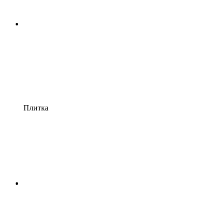
Плитка