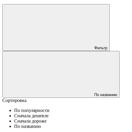
Фильтр
По названию
Сортировка
По популярности
Сначала дешевле
Сначала дороже
По названию