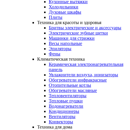
Кухонные вытяжки
Холодильники
Духовые шкафы
Плиты
Техника для красоты и здоровья
Бритвы электрические и аксессуары
Электрические зубные щетки
Машинки для стрижки
Весы напольные
Эпиляторы
Фены
Климатическая техника
Керамическая электронагревательная
панель
Увлажнители воздуха, ионизаторы
Обогреватели инфракрасные
Отопительные котлы
Обогреватели масляные
Тепловентиляторы
Тепловые пушки
Водонагреватели
Кондиционеры
Вентиляторы
Конвекторы
Техника для дома