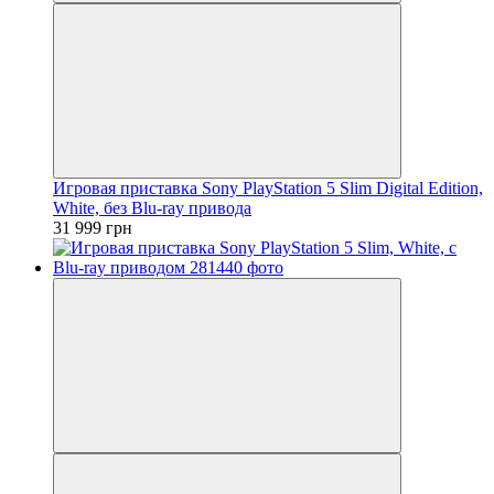
Игровая приставка Sony PlayStation 5 Slim Digital Edition,
White, без Blu-ray привода
31 999 грн