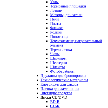
Узлы
Тормозные площадки
Лезвие
Моторы, двигатели
Печи
Платы
Флажки
Ролики
Полотенца
Термоэлемент, нагревательный
элемент
Термопленка
Чипы
Шарниры
Шестерни
Шлейфы
Фотобарабаны
Пружины для брошюровки
Технологические материалы
Картриджи для факсов
Пленка для ламинации
Чистящие средства
Диски CD/DVD
BD-R
CD-R