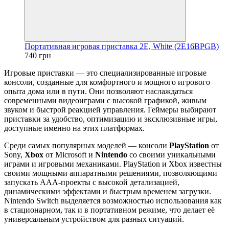
Портативная игровая приставка 2E, White (2E16BPGB)
740 грн
Игровые приставки — это специализированные игровые
консоли, созданные для комфортного и мощного игрового
опыта дома или в пути. Они позволяют наслаждаться
современными видеоиграми с высокой графикой, живым
звуком и быстрой реакцией управления. Геймеры выбирают
приставки за удобство, оптимизацию и эксклюзивные игры,
доступные именно на этих платформах.
Среди самых популярных моделей — консоли
PlayStation
от
Sony,
Xbox
от Microsoft и
Nintendo
со своими уникальными
играми и игровыми механиками. PlayStation и Xbox известны
своими мощными аппаратными решениями, позволяющими
запускать AAA-проекты с высокой детализацией,
динамическими эффектами и быстрым временем загрузки.
Nintendo Switch выделяется возможностью использования как
в стационарном, так и в портативном режиме, что делает её
универсальным устройством для разных ситуаций.