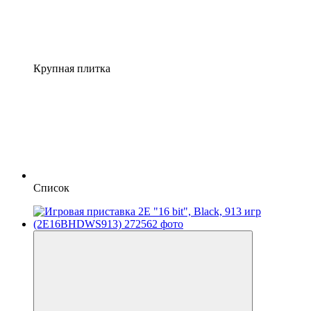
Крупная плитка
Список