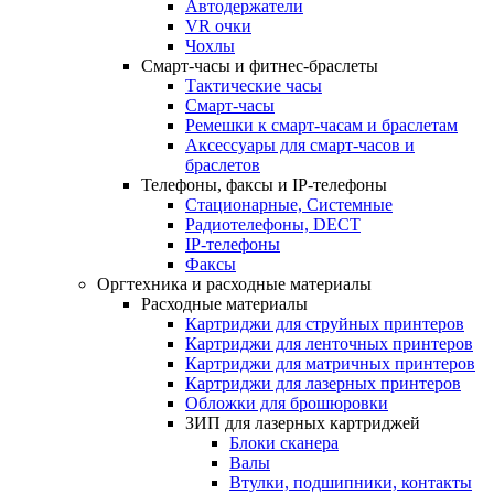
Автодержатели
VR очки
Чохлы
Смарт-часы и фитнес-браслеты
Тактические часы
Смарт-часы
Ремешки к смарт-часам и браслетам
Аксессуары для смарт-часов и
браслетов
Телефоны, факсы и IP-телефоны
Стационарные, Системные
Радиотелефоны, DECT
IP-телефоны
Факсы
Оргтехника и расходные материалы
Расходные материалы
Картриджи для струйных принтеров
Картриджи для ленточных принтеров
Картриджи для матричных принтеров
Картриджи для лазерных принтеров
Обложки для брошюровки
ЗИП для лазерных картриджей
Блоки сканера
Валы
Втулки, подшипники, контакты